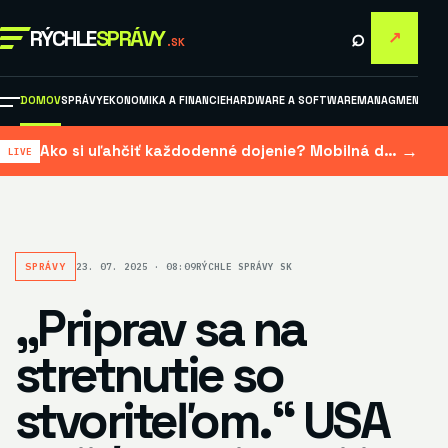
⌕
RÝCHLE
SPRÁVY
↗
.SK
DOMOV
SPRÁVY
EKONOMIKA A FINANCIE
HARDWARE A SOFTWARE
MANAGMENT A M
→
Ako si uľahčiť každodenné dojenie? Mobilná dojačka šetrí čas aj námahu
SPRÁVY
23. 07. 2025 · 08:09
RÝCHLE SPRÁVY SK
„Priprav sa na
stretnutie so
stvoriteľom.“ USA