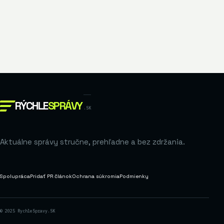
RÝCHLE
SPRÁVY
.SK
Aktuálne správy stručne, prehľadne a bez zdržania.
Spolupráca
Pridať PR článok
Ochrana súkromia
Podmienky
© 2025 RychleSpravy.SK