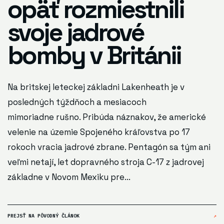
opäť rozmiestnili
svoje jadrové
bomby v Británii
Na britskej leteckej základni Lakenheath je v
posledných týždňoch a mesiacoch
mimoriadne rušno. Pribúda náznakov, že americké
velenie na územie Spojeného kráľovstva po 17
rokoch vracia jadrové zbrane. Pentagón sa tým ani
veľmi netají, let dopravného stroja C-17 z jadrovej
základne v Novom Mexiku pre...
PREJSŤ NA PÔVODNÝ ČLÁNOK
↗