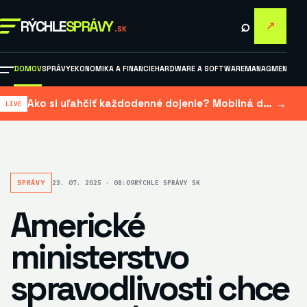
⌕
RÝCHLE
SPRÁVY
↗
.SK
DOMOV
SPRÁVY
EKONOMIKA A FINANCIE
HARDWARE A SOFTWARE
MANAGMENT A M
→
Ako si uľahčiť každodenné dojenie? Mobilná dojačka šetrí čas aj námahu
SPRÁVY
23. 07. 2025 · 08:09
RÝCHLE SPRÁVY SK
Americké
ministerstvo
spravodlivosti chce