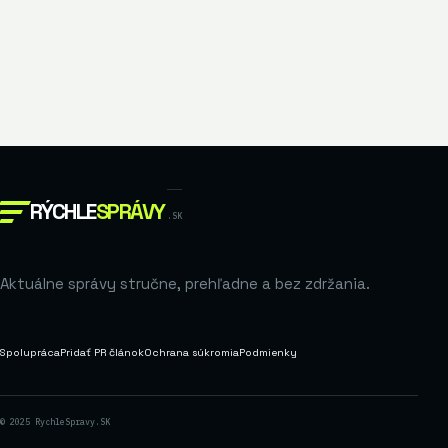
RÝCHLE
SPRÁVY
.SK
Aktuálne správy stručne, prehľadne a bez zdržania.
Spolupráca
Pridať PR článok
Ochrana súkromia
Podmienky
© 2025 RychleSpravy.SK