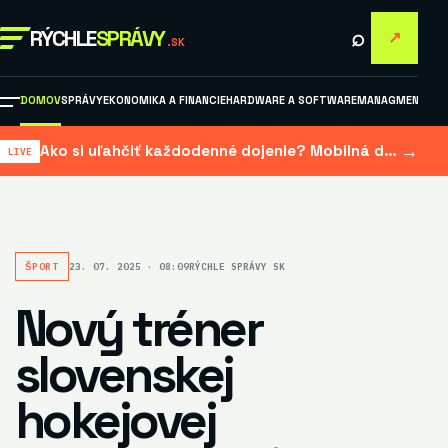
⌕
RÝCHLE
SPRÁVY
↗
.SK
DOMOV
SPRÁVY
EKONOMIKA A FINANCIE
HARDWARE A SOFTWARE
MANAGMENT A M
→
Ako si uľahčiť každodenné dojenie? Mobilná dojačka šetrí čas aj námahu
ŠPORT
23. 07. 2025 · 08:09
RÝCHLE SPRÁVY SK
Nový tréner
slovenskej
hokejovej