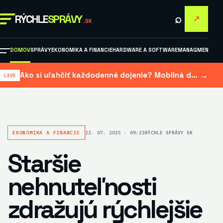
⌕
RÝCHLE
SPRÁVY
↗
.SK
DOMOV
SPRÁVY
EKONOMIKA A FINANCIE
HARDWARE A SOFTWARE
MANAGMENT A M
→
Ako si uľahčiť každodenné dojenie? Mobilná dojačka šetrí čas aj námahu
EKONOMIKA A FINANCIE
22. 07. 2025 · 09:23
RÝCHLE SPRÁVY SK
Staršie
nehnuteľnosti
zdražujú rýchlejšie