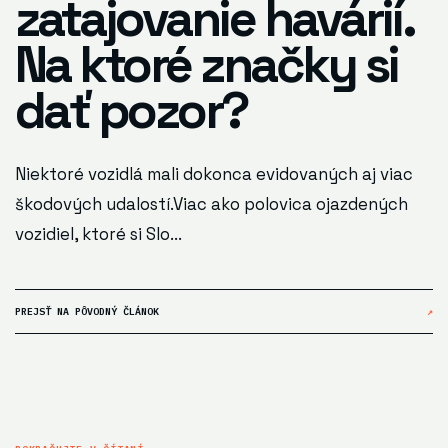
zatajovanie havárií.
Na ktoré značky si
dať pozor?
Niektoré vozidlá mali dokonca evidovaných aj viac
škodových udalostí.Viac ako polovica ojazdených
vozidiel, ktoré si Slo...
PREJSŤ NA PÔVODNÝ ČLÁNOK
↗