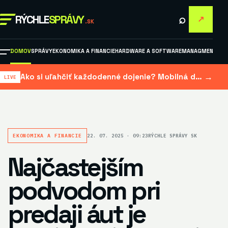
⌕
RÝCHLE
SPRÁVY
↗
.SK
DOMOV
SPRÁVY
EKONOMIKA A FINANCIE
HARDWARE A SOFTWARE
MANAGMENT A M
→
Ako si uľahčiť každodenné dojenie? Mobilná dojačka šetrí čas aj námahu
EKONOMIKA A FINANCIE
22. 07. 2025 · 09:23
RÝCHLE SPRÁVY SK
Najčastejším
podvodom pri
predaji áut je