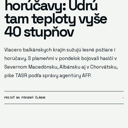
horúčavy: Udrú
tam teploty vyše
40 stupňov
Viacero balkánskych krajín sužujú lesné požiare i
horúčavy. S plameňmi v pondelok bojovali hasiči v
Severnom Macedónsku, Albánsku aj v Chorvátsku,
píše TASR podľa správy agentúry AFP.
PREJSŤ NA PÔVODNÝ ČLÁNOK
↗