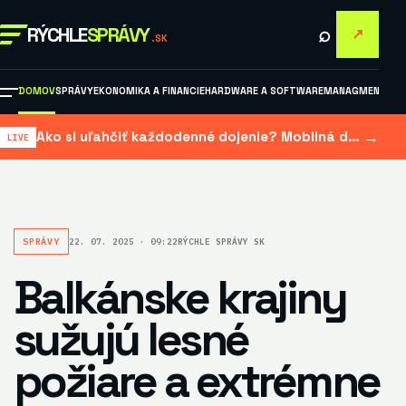
⌕
RÝCHLE
SPRÁVY
↗
.SK
DOMOV
SPRÁVY
EKONOMIKA A FINANCIE
HARDWARE A SOFTWARE
MANAGMENT A M
→
Ako si uľahčiť každodenné dojenie? Mobilná dojačka šetrí čas aj námahu
SPRÁVY
22. 07. 2025 · 09:22
RÝCHLE SPRÁVY SK
Balkánske krajiny
sužujú lesné
požiare a extrémne