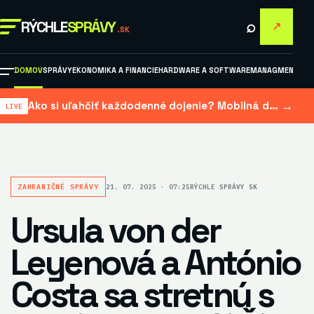
⌕
RÝCHLE
SPRÁVY
↗
.SK
DOMOV
SPRÁVY
EKONOMIKA A FINANCIE
HARDWARE A SOFTWARE
MANAGMENT A M
→
Ako si uľahčiť každodenné dojenie? Mobilná dojačka šetrí čas aj námahu
ZAHRANIČNÉ SPRÁVY
21. 07. 2025 · 07:25
RÝCHLE SPRÁVY SK
Ursula von der
Leyenová a António
Costa sa stretnú s