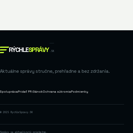
RÝCHLE
SPRÁVY
.SK
Aktuálne správy stručne, prehľadne a bez zdržania.
Spolupráca
Pridať PR článok
Ochrana súkromia
Podmienky
© 2025 RychleSpravy.SK
Správy sa aktualizujú priebežne.