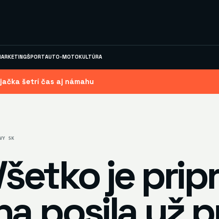
ARKETING
ŠPORT
AUTO-MOTO
KULTÚRA
jačka šetrí čas aj námahu
VY SK
šetko je prip
a posila už pr