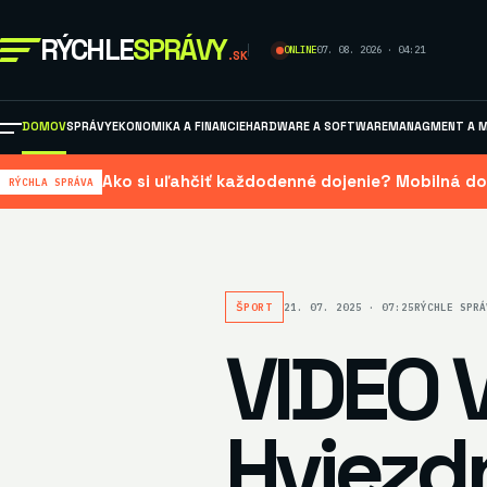
RÝCHLE
SPRÁVY
ONLINE
07. 08. 2026 · 04:21
.SK
DOMOV
SPRÁVY
EKONOMIKA A FINANCIE
HARDWARE A SOFTWARE
MANAGMENT A M
Ako si uľahčiť každodenné dojenie? Mobilná do
RÝCHLA SPRÁVA
ŠPORT
21. 07. 2025 · 07:25
RÝCHLE SPRÁ
VIDEO V
Hviezdn