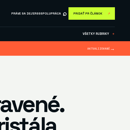
⌕
PRÁVE SA DEJE
RSS
SPOLUPRÁCA
PRIDAŤ PR ČLÁNOK
↗
VŠETKY RUBRIKY
＋
→
AKTUALIZOVANÉ
ravené.
istála