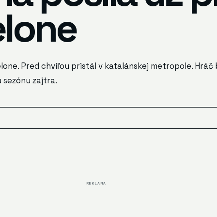
elone
one. Pred chvíľou pristál v katalánskej metropole. Hráč 
sezónu zajtra.
REKLAMA