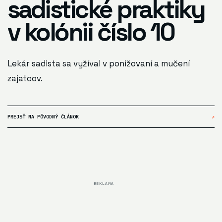
sadistické praktiky
v kolónii číslo 10
Lekár sadista sa vyžíval v ponižovaní a mučení
zajatcov.
PREJSŤ NA PÔVODNÝ ČLÁNOK
↗
REKLAMA