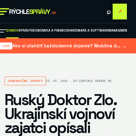
⌕
RÝCHLE
SPRÁVY
↗
.SK
DOMOV
SPRÁVY
EKONOMIKA A FINANCIE
HARDWARE A SOFTWARE
MANAGMENT A M
→
Ako si uľahčiť každodenné dojenie? Mobilná dojačka šetrí čas aj námahu
ZAHRANIČNÉ SPRÁVY
21. 07. 2025 · 07:25
RÝCHLE SPRÁVY SK
Ruský Doktor Zlo.
Ukrajinskí vojnoví
zajatci opísali