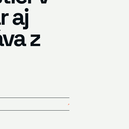
r aj
áva z
↗