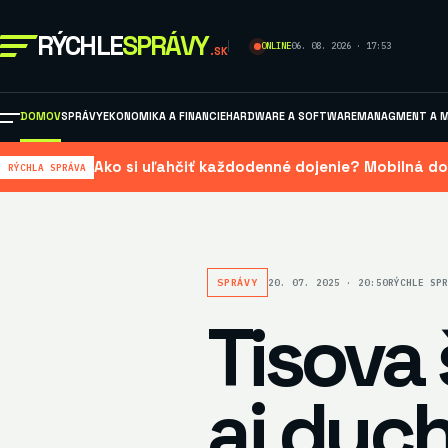
RÝCHLE
SPRÁVY
ONLINE
06. 08. 2026 · 17:53
.SK
DOMOV
SPRÁVY
EKONOMIKA A FINANCIE
HARDWARE A SOFTWARE
MANAGMENT A M
Ako si uľahčiť každodenné dojenie? Mobilná do
RÝCHLA SPRÁVA
SPRÁVY
20. 07. 2025 · 20:50
RÝCHLE SPR
Tisova 
aj duch