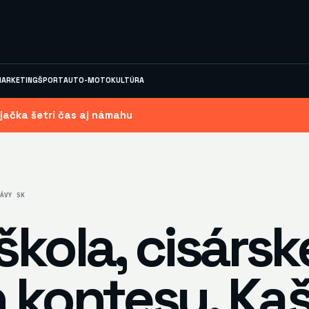
ARKETING
ŠPORT
AUTO-MOTO
KULTÚRA
jačka šetrí čas aj námahu
ÁVY SK
škola, cisársk
 kontesy. Kaš