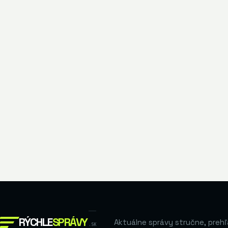
RÝCHLE
SPRÁVY
Aktuálne správy stručne, prehľ
.SK