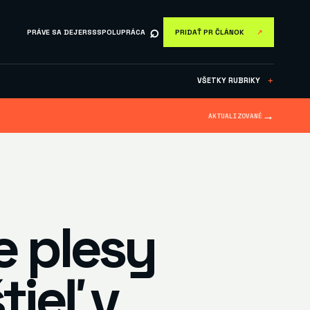
⌕
PRÁVE SA DEJE
RSS
SPOLUPRÁCA
PRIDAŤ PR ČLÁNOK
↗
VŠETKY RUBRIKY
＋
→
AKTUALIZOVANÉ
e plesy
tieľ v