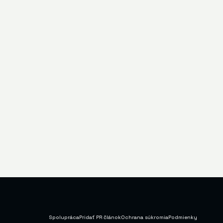
Spolupráca
Pridať PR článok
Ochrana súkromia
Podmienky