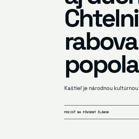
Chtelni
rabovan
popola
Kaštieľ je národnou kultúrnou
PREJSŤ NA PÔVODNÝ ČLÁNOK