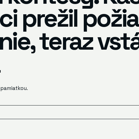
ci prežil požia
ie, teraz vst
 pamiatkou.