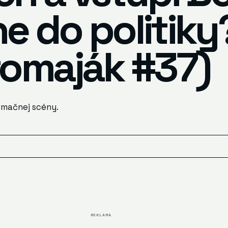
e do politiky
fomaják #37)
rmačnej scény.
REKLAMA