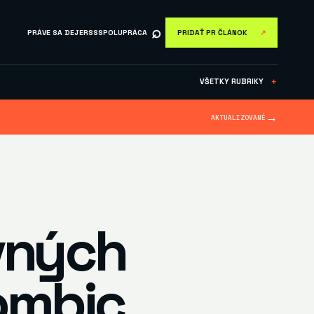
⌕
PRÁVE SA DEJE
RSS
SPOLUPRÁCA
PRIDAŤ PR ČLÁNOK
↗
VŠETKY RUBRIKY
＋
→
AKTUALIZOVANÉ
avných
ombic