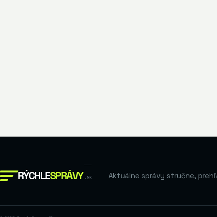
RÝCHLE
SPRÁVY
Aktuálne správy stručne, prehľ
.SK