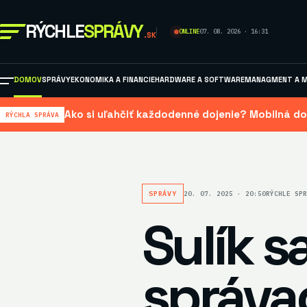
RÝCHLE
SPRÁVY
ONLINE
07. 08. 2026 · 16:31
.SK
DOMOV
SPRÁVY
EKONOMIKA A FINANCIE
HARDWARE A SOFTWARE
MANAGMENT A M
Ako si uľahčiť každodenné dojenie? Mobilná do
RÝCHLA SPRÁVA
SPRÁVY
20. 07. 2025 · 20:50
RÝCHLE SPR
Sulík s
správa