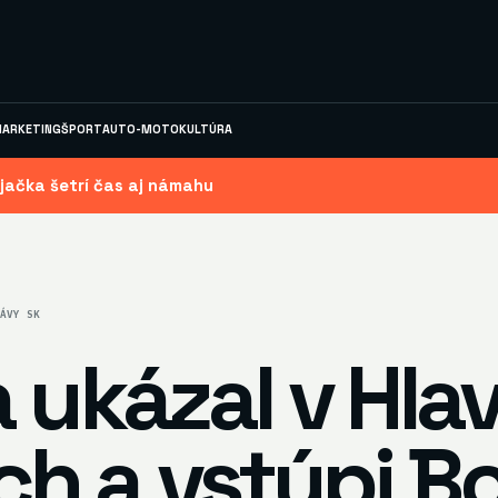
ARKETING
ŠPORT
AUTO-MOTO
KULTÚRA
jačka šetrí čas aj námahu
ÁVY SK
a ukázal v Hl
ch a vstúpi B