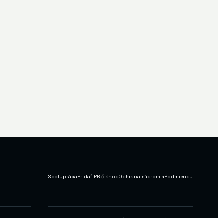
Spolupráca
Pridať PR článok
Ochrana súkromia
Podmienky