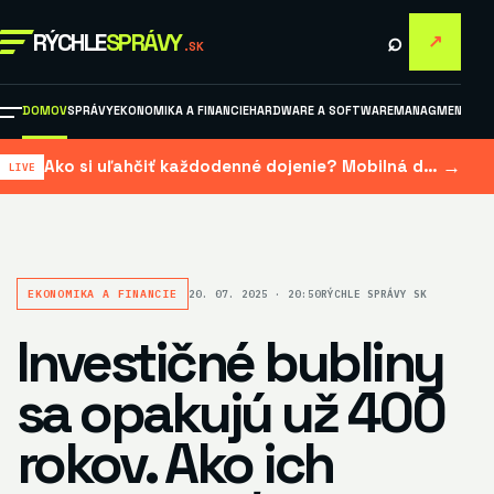
⌕
RÝCHLE
SPRÁVY
↗
.SK
DOMOV
SPRÁVY
EKONOMIKA A FINANCIE
HARDWARE A SOFTWARE
MANAGMENT A M
→
Ako si uľahčiť každodenné dojenie? Mobilná dojačka šetrí čas aj námahu
EKONOMIKA A FINANCIE
20. 07. 2025 · 20:50
RÝCHLE SPRÁVY SK
Investičné bubliny
sa opakujú už 400
rokov. Ako ich