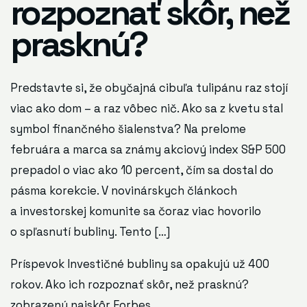
rozpoznať skôr, než
prasknú?
Predstavte si, že obyčajná cibuľa tulipánu raz stojí
viac ako dom – a raz vôbec nič. Ako sa z kvetu stal
symbol finančného šialenstva? Na prelome
februára a marca sa známy akciový index S&P 500
prepadol o viac ako 10 percent, čím sa dostal do
pásma korekcie. V novinárskych článkoch
a investorskej komunite sa čoraz viac hovorilo
o spľasnutí bubliny. Tento […]
Príspevok
Investičné bubliny sa opakujú už 400
rokov. Ako ich rozpoznať skôr, než prasknú?
zobrazený najskôr
Forbes
.