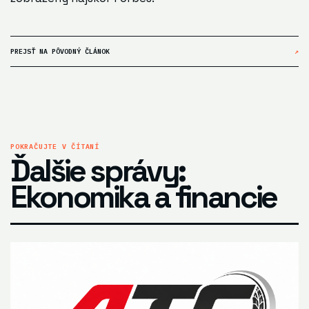
PREJSŤ NA PÔVODNÝ ČLÁNOK
↗
POKRAČUJTE V ČÍTANÍ
Ďalšie správy:
Ekonomika a financie