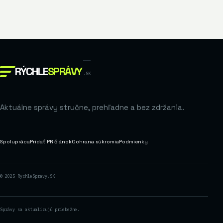
RÝCHLE
SPRÁVY
.SK
Aktuálne správy stručne, prehľadne a bez zdržania.
Spolupráca
Pridať PR článok
Ochrana súkromia
Podmienky
© 2025 RychleSpravy.SK
Správy sa aktualizujú priebežne.