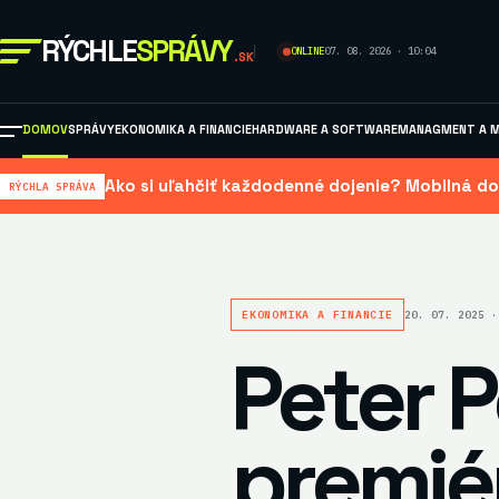
RÝCHLE
SPRÁVY
ONLINE
07. 08. 2026 · 10:04
.SK
DOMOV
SPRÁVY
EKONOMIKA A FINANCIE
HARDWARE A SOFTWARE
MANAGMENT A M
Ako si uľahčiť každodenné dojenie? Mobilná do
RÝCHLA SPRÁVA
EKONOMIKA A FINANCIE
20. 07. 2025 ·
Peter P
premié