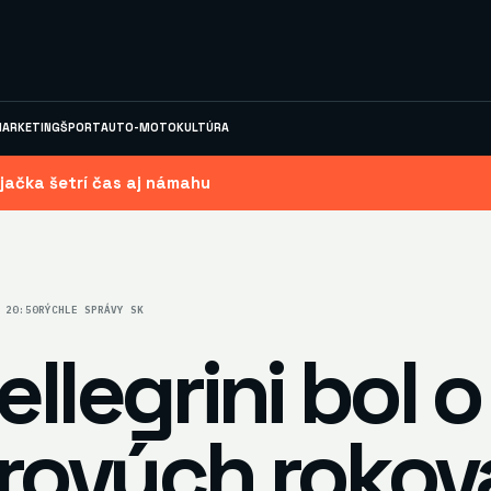
ARKETING
ŠPORT
AUTO-MOTO
KULTÚRA
jačka šetrí čas aj námahu
 20:50
RÝCHLE SPRÁVY SK
ellegrini bol o
rových rokov