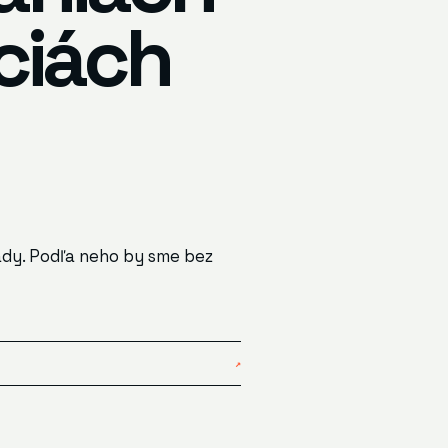
ciách
lády. Podľa neho by sme bez
↗