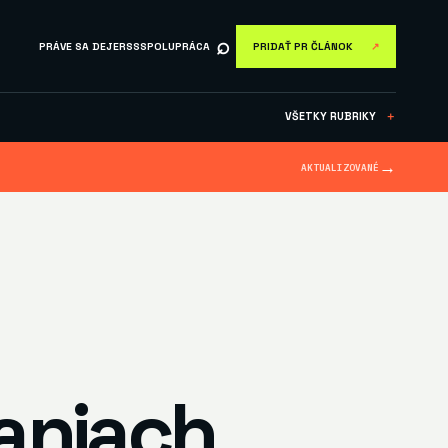
⌕
PRÁVE SA DEJE
RSS
SPOLUPRÁCA
PRIDAŤ PR ČLÁNOK
↗
VŠETKY RUBRIKY
＋
→
AKTUALIZOVANÉ
aniach