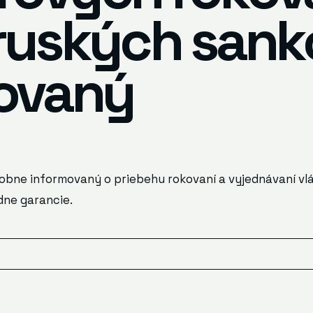
iruských sank
ovaný
odrobne informovaný o priebehu rokovaní a vyjednávaní v
dne garancie.