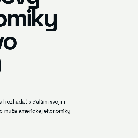
omiky
vo
)
l rozhádať s ďalším svojim
ho muža americkej ekonomiky