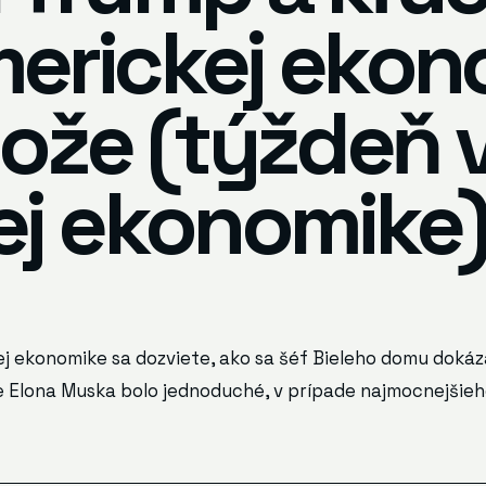
erickej ekon
nože (týždeň 
ej ekonomike
j ekonomike sa dozviete, ako sa šéf Bieleho domu dokáza
 Elona Muska bolo jednoduché, v prípade najmocnejšie