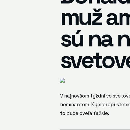
muž am
sú na 
svetov
V najnovšom týždni vo svetove
nominantom. Kým prepustenie
to bude oveľa ťažšie.