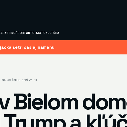
ARKETING
ŠPORT
AUTO-MOTO
KULTÚRA
jačka šetrí čas aj námahu
 20:50
RÝCHLE SPRÁVY SK
v Bielom dom
 Trump a kľú