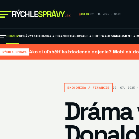
RÝCHLE
SPRÁVY
ONLINE
07. 08. 2026 · 10:05
.SK
DOMOV
SPRÁVY
EKONOMIKA A FINANCIE
HARDWARE A SOFTWARE
MANAGMENT A M
Ako si uľahčiť každodenné dojenie? Mobilná do
RÝCHLA SPRÁVA
EKONOMIKA A FINANCIE
20. 07. 2025 ·
Dráma 
Donald