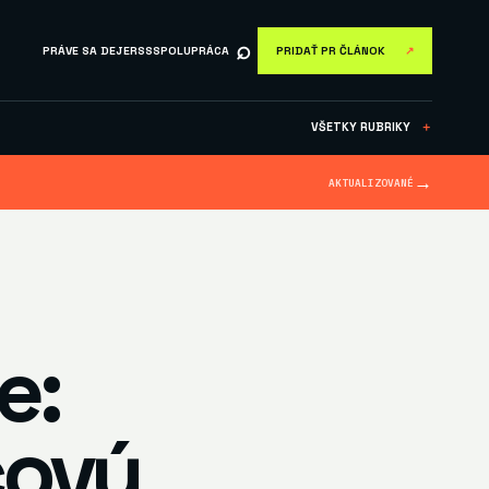
⌕
PRÁVE SA DEJE
RSS
SPOLUPRÁCA
PRIDAŤ PR ČLÁNOK
↗
VŠETKY RUBRIKY
＋
→
AKTUALIZOVANÉ
e:
čový