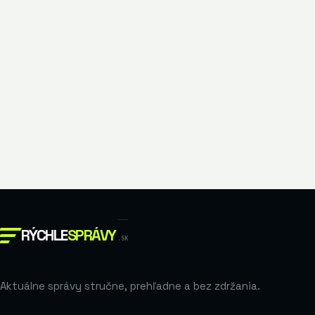
RÝCHLE
SPRÁVY
.SK
Aktuálne správy stručne, prehľadne a bez zdržania.