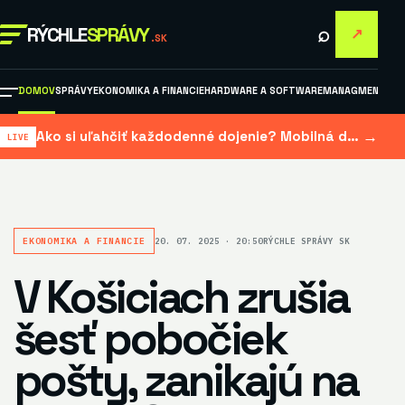
⌕
RÝCHLE
SPRÁVY
↗
.SK
DOMOV
SPRÁVY
EKONOMIKA A FINANCIE
HARDWARE A SOFTWARE
MANAGMENT A M
→
Ako si uľahčiť každodenné dojenie? Mobilná dojačka šetrí čas aj námahu
EKONOMIKA A FINANCIE
20. 07. 2025 · 20:50
RÝCHLE SPRÁVY SK
V Košiciach zrušia
šesť pobočiek
pošty, zanikajú na