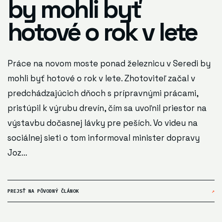
by mohli byť
hotové o rok v lete
Práce na novom moste ponad železnicu v Seredi by
mohli byť hotové o rok v lete. Zhotoviteľ začal v
predchádzajúcich dňoch s prípravnými prácami,
pristúpil k výrubu drevín, čím sa uvoľnil priestor na
výstavbu dočasnej lávky pre peších. Vo videu na
sociálnej sieti o tom informoval minister dopravy
Joz...
PREJSŤ NA PÔVODNÝ ČLÁNOK
↗