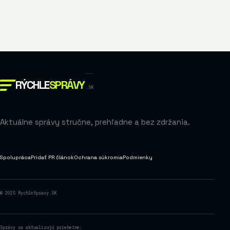
RÝCHLE
SPRÁVY
.SK
Aktuálne správy stručne, prehľadne a bez zdržania.
Spolupráca
Pridať PR článok
Ochrana súkromia
Podmienky
© 2025 RychleSpravy.SK
Správy sa aktualizujú priebežne.