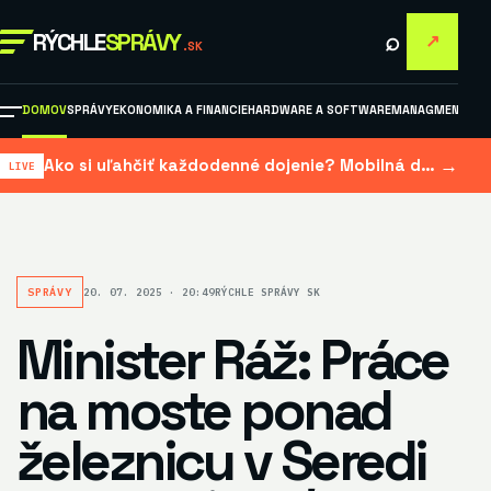
⌕
RÝCHLE
SPRÁVY
↗
.SK
DOMOV
SPRÁVY
EKONOMIKA A FINANCIE
HARDWARE A SOFTWARE
MANAGMENT A M
→
Ako si uľahčiť každodenné dojenie? Mobilná dojačka šetrí čas aj námahu
SPRÁVY
20. 07. 2025 · 20:49
RÝCHLE SPRÁVY SK
Minister Ráž: Práce
na moste ponad
železnicu v Seredi