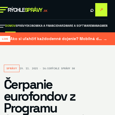
⌕
RÝCHLE
SPRÁVY
↗
.SK
DOMOV
SPRÁVY
EKONOMIKA A FINANCIE
HARDWARE A SOFTWARE
MANAGMENT A M
→
Ako si uľahčiť každodenné dojenie? Mobilná dojačka šetrí čas aj námahu
SPRÁVY
19. 11. 2025 · 16:55
RÝCHLE SPRÁVY SK
Čerpanie
eurofondov z
Programu