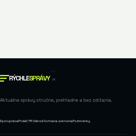
RÝCHLE
SPRÁVY
.SK
Aktuálne správy stručne, prehľadne a bez zdržania.
Spolupráca
Pridať PR článok
Ochrana súkromia
Podmienky