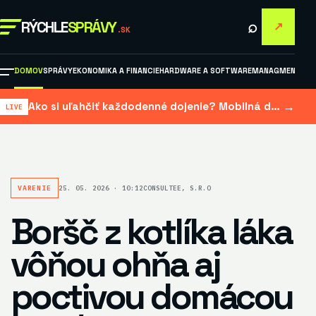
⌕
RÝCHLE
SPRÁVY
↗
.SK
DOMOV
SPRÁVY
EKONOMIKA A FINANCIE
HARDWARE A SOFTWARE
MANAGMENT A M
→
Ako si uľahčiť každodenné dojenie? Mobilná dojačka šetrí čas aj námahu
VARENIE
25. 05. 2026 · 10:12
CONSULTEE, S.R.O
Boršč z kotlíka láka
vôňou ohňa aj
poctivou domácou