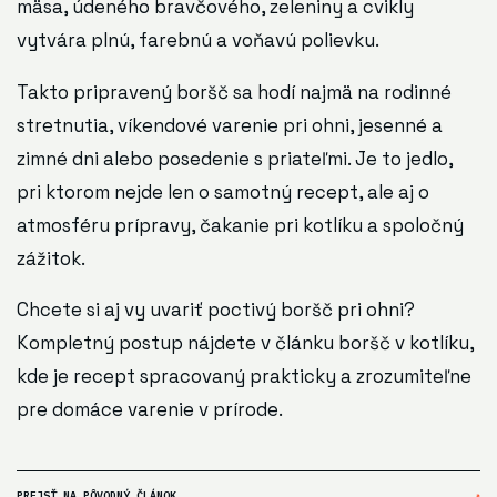
mäsa, údeného bravčového, zeleniny a cvikly
vytvára plnú, farebnú a voňavú polievku.
Takto pripravený boršč sa hodí najmä na rodinné
stretnutia, víkendové varenie pri ohni, jesenné a
zimné dni alebo posedenie s priateľmi. Je to jedlo,
pri ktorom nejde len o samotný recept, ale aj o
atmosféru prípravy, čakanie pri kotlíku a spoločný
zážitok.
Chcete si aj vy uvariť poctivý boršč pri ohni?
Kompletný postup nájdete v článku
boršč v kotlíku
,
kde je recept spracovaný prakticky a zrozumiteľne
pre domáce varenie v prírode.
PREJSŤ NA PÔVODNÝ ČLÁNOK
↗