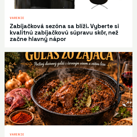
VARENIE
Zabíjačková sezóna sa blíži. Vyberte si
kvalitnú zabíjačkovú súpravu skôr, než
začne hlavný nápor
VARENIE