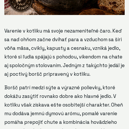
Varenie v kotlíku má svoje nezameniteľné čaro. Keď
sa nad ohňom začne dvíhať para a vzduchom sa šíri
vôňa mäsa, cvikly, kapusty a cesnaku, vzniká jedlo,
ktoré si ľudia spájajú s pohodou, víkendom na chate
aj spoločným stolovaním. Jedným z takýchto jedál je
aj poctivý boršč pripravený v kotlíku.
Boršč patrí medzi sýte a výrazné polievky, ktoré
dokážu zasýtiť rovnako dobre ako hlavné jedlo. V
kotlíku však získava ešte osobitejší charakter. Oheň
mu dodáva jemnú dymovú arómu, pomalé varenie
pomáha prepojiť chute a kombinácia hovädzieho