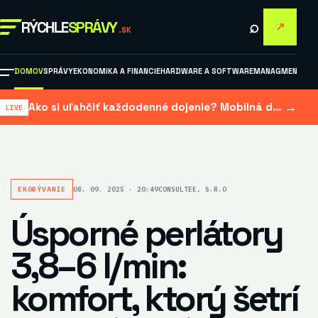
⌕
RÝCHLE
SPRÁVY
↗
.SK
DOMOV
SPRÁVY
EKONOMIKA A FINANCIE
HARDWARE A SOFTWARE
MANAGMENT A M
→
Ako si uľahčiť každodenné dojenie? Mobilná dojačka šetrí čas aj námahu
EKOBÝVANIE
08. 09. 2025 · 20:49
CONSULTEE, S.R.O
Úsporné perlátory
3,8–6 l/min:
komfort, ktorý šetrí