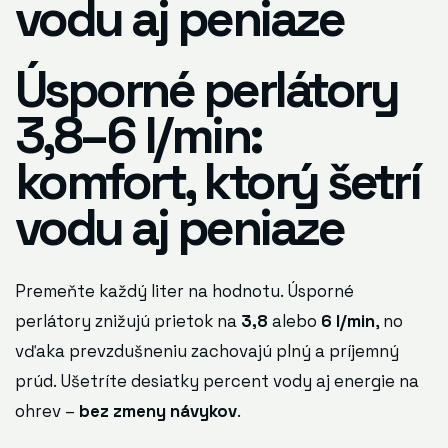
vodu aj peniaze
Úsporné perlátory
3,8–6 l/min:
komfort, ktorý šetrí
vodu aj peniaze
Premeňte každý liter na hodnotu. Úsporné
perlátory znižujú prietok na
3,8
alebo
6 l/min
, no
vďaka prevzdušneniu zachovajú plný a príjemný
prúd. Ušetríte desiatky percent vody aj energie na
ohrev –
bez zmeny návykov
.