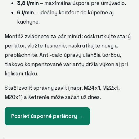
3,8 l/min
– maximálna úspora pre umývadlo.
6 l/min
– ideálny komfort do kúpeľne aj
kuchyne.
Montáž zvládnete za pár minút: odskrutkujte starý
perlátor, vložte tesnenie, naskrutkujte nový a
prepláchnite. Anti-calc úpravy uľahčia údržbu,
tlakovo kompenzované varianty držia výkon aj pri
kolísaní tlaku.
Stačí zvoliť správny závit (napr. M24x1, M22x1,
M20x1) a šetrenie môže začať už dnes.
Pozrieť úsporné perlátory →