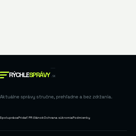
RÝCHLE
SPRÁVY
.SK
Aktuálne správy stručne, prehľadne a bez zdržania.
Spolupráca
Pridať PR článok
Ochrana súkromia
Podmienky