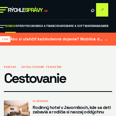
⌕
RÝCHLE
SPRÁVY
↗
.SK
DOMOV
SPRÁVY
EKONOMIKA A FINANCIE
HARDWARE A SOFTWARE
MANAGMENT A M
→
Ako si uľahčiť každodenné dojenie? Mobilná dojačka šetrí čas aj námahu
RUBRIKA · AKTUALIZOVANÉ PRIEBEŽNE
Cestovanie
SLOVENSKO
Rodinný hotel v Javorníkoch, kde sa deti
zabavia a rodičia si naozaj oddýchnu