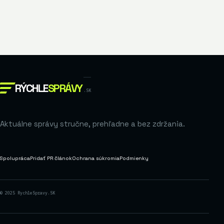
RÝCHLE
SPRÁVY
.SK
Aktuálne správy stručne, prehľadne a bez zdržania.
Spolupráca
Pridať PR článok
Ochrana súkromia
Podmienky
© 2025 RychleSpravy.SK