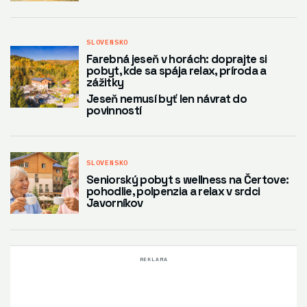
SLOVENSKO
Farebná jeseň v horách: doprajte si
pobyt, kde sa spája relax, príroda a
zážitky
Jeseň nemusí byť len návrat do
povinností
SLOVENSKO
Seniorský pobyt s wellness na Čertove:
pohodlie, polpenzia a relax v srdci
Javorníkov
REKLAMA