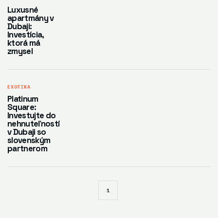
Luxusné
apartmány v
Dubaji:
Investícia,
ktorá má
zmysel
EXOTIKA
Platinum
Square:
Investujte do
nehnuteľností
v Dubaji so
slovenským
partnerom
1