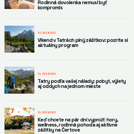
Rodinná dovolenka nemusí byť
kompromis
SLOVENSKO
Víkend v Tatrách plný zážitkov: pozrite si
aktuálny program
SLOVENSKO
Tatry podľa vašej nálady: pobyt, výlety
aj oddych na jednom mieste
SLOVENSKO
Keď chcete na pár dní vypnúť: hory,
wellness, rodinná pohoda aj aktívne
zážitky na Čertove