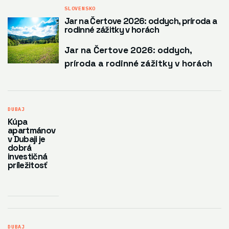
SLOVENSKO
Jar na Čertove 2026: oddych, príroda a
rodinné zážitky v horách
Jar na Čertove 2026: oddych,
príroda a rodinné zážitky v horách
DUBAJ
Kúpa
apartmánov
v Dubaji je
dobrá
investičná
príležitosť
DUBAJ