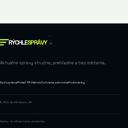
RÝCHLE
SPRÁVY
.SK
Aktuálne správy stručne, prehľadne a bez zdržania.
Spolupráca
Pridať PR článok
Ochrana súkromia
Podmienky
© 2025 RychleSpravy.SK
Správy sa aktualizujú priebežne.