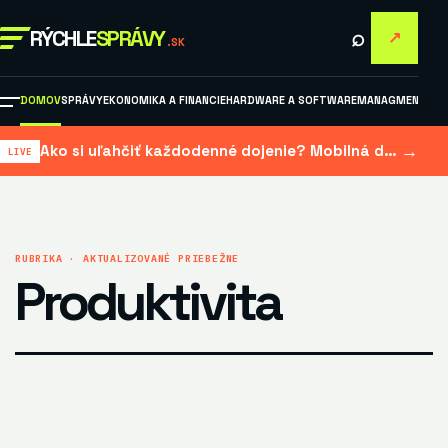
⌕
RÝCHLE
SPRÁVY
↗
.SK
DOMOV
SPRÁVY
EKONOMIKA A FINANCIE
HARDWARE A SOFTWARE
MANAGMENT A M
→
Ako si uľahčiť každodenné dojenie? Mobilná dojačka šetrí čas aj námahu
RUBRIKA · AKTUALIZOVANÉ PRIEBEŽNE
Produktivita