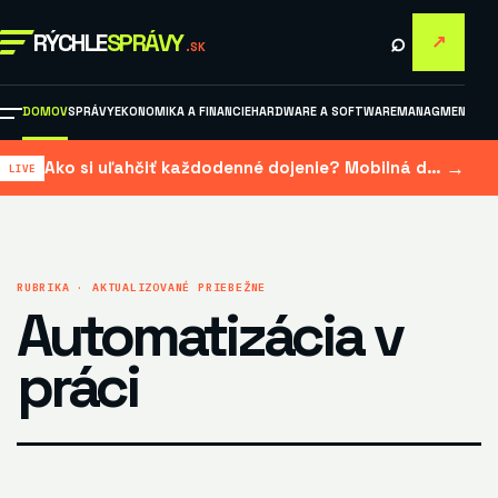
⌕
RÝCHLE
SPRÁVY
↗
.SK
DOMOV
SPRÁVY
EKONOMIKA A FINANCIE
HARDWARE A SOFTWARE
MANAGMENT A M
→
Ako si uľahčiť každodenné dojenie? Mobilná dojačka šetrí čas aj námahu
RUBRIKA · AKTUALIZOVANÉ PRIEBEŽNE
Automatizácia v
práci