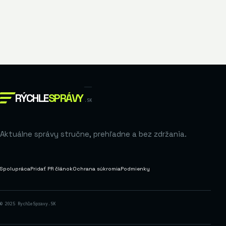
RÝCHLE
SPRÁVY
.SK
Aktuálne správy stručne, prehľadne a bez zdržania.
Spolupráca
Pridať PR článok
Ochrana súkromia
Podmienky
© 2025 RychleSpravy.SK