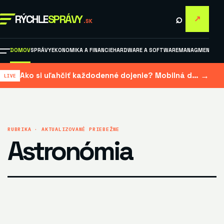
⌕
RÝCHLE
SPRÁVY
↗
.SK
DOMOV
SPRÁVY
EKONOMIKA A FINANCIE
HARDWARE A SOFTWARE
MANAGMENT A M
→
Ako si uľahčiť každodenné dojenie? Mobilná dojačka šetrí čas aj námahu
RUBRIKA · AKTUALIZOVANÉ PRIEBEŽNE
Astronómia