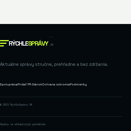
RÝCHLE
SPRÁVY
.SK
Aktuálne správy stručne, prehľadne a bez zdržania.
Spolupráca
Pridať PR článok
Ochrana súkromia
Podmienky
© 2025 RychleSpravy.SK
Správy sa aktualizujú priebežne.