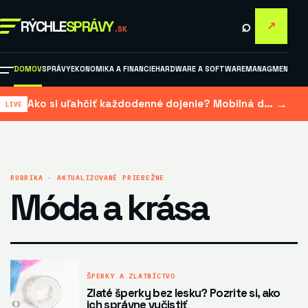
⌕
RÝCHLE
SPRÁVY
↗
.SK
DOMOV
SPRÁVY
EKONOMIKA A FINANCIE
HARDWARE A SOFTWARE
MANAGMENT A M
→
Ako si uľahčiť každodenné dojenie? Mobilná dojačka šetrí čas aj námahu
RUBRIKA · AKTUALIZOVANÉ PRIEBEŽNE
Móda a krása
ŠPERKY A ZLATNÍCTVO
Zlaté šperky bez lesku? Pozrite si, ako
ich správne vyčistiť