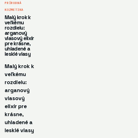
PRÍRODNÁ
KOZMETIKA
Malý krok k
veľkému
rozdielu:
arganový
vlasový elixír
pre krásne,
uhladené a
lesklé vlasy
Malý krok k
veľkému
rozdielu:
arganový
vlasový
elixír pre
krásne,
uhladené a
lesklé vlasy