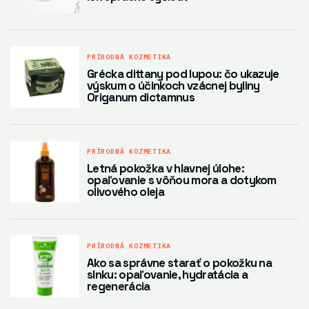
PRÍRODNÁ KOZMETIKA
Grécka dittany pod lupou: čo ukazuje
výskum o účinkoch vzácnej byliny
Origanum dictamnus
PRÍRODNÁ KOZMETIKA
Letná pokožka v hlavnej úlohe:
opaľovanie s vôňou mora a dotykom
olivového oleja
PRÍRODNÁ KOZMETIKA
Ako sa správne starať o pokožku na
slnku: opaľovanie, hydratácia a
regenerácia