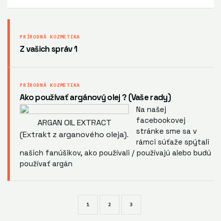
PRÍRODNÁ KOZMETIKA
Z vašich správ 1
PRÍRODNÁ KOZMETIKA
Ako používať argánový olej ? (Vaše rady)
Na našej
facebookovej
ARGAN OIL EXTRACT
stránke
sme sa v
(Extrakt z arganového oleja)
.
rámci súťaže spýtali
našich fanúšikov, ako používali / používajú alebo budú
používať argán
1
2
3