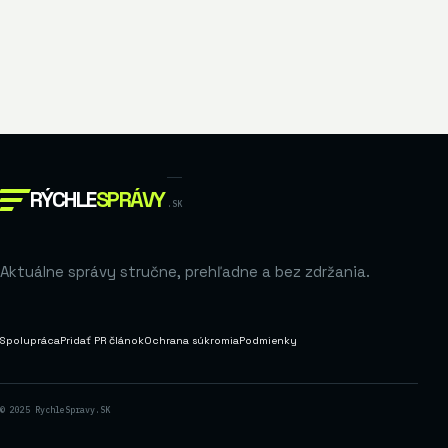
RÝCHLE
SPRÁVY
.SK
Aktuálne správy stručne, prehľadne a bez zdržania.
Spolupráca
Pridať PR článok
Ochrana súkromia
Podmienky
© 2025 RychleSpravy.SK