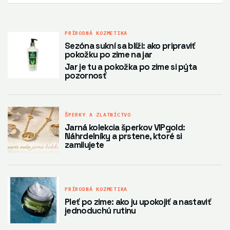
PRÍRODNÁ KOZMETIKA
Sezóna sukní sa blíži: ako pripraviť
pokožku po zime na jar
Jar je tu a pokožka po zime si pýta
pozornosť
ŠPERKY A ZLATNÍCTVO
Jarná kolekcia šperkov VIPgold:
Náhrdelníky a prstene, ktoré si
zamilujete
PRÍRODNÁ KOZMETIKA
Pleť po zime: ako ju upokojiť a nastaviť
jednoduchú rutinu