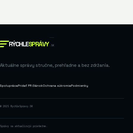
RÝCHLE
SPRÁVY
.SK
Aktuálne správy stručne, prehľadne a bez zdržania.
Spolupráca
Pridať PR článok
Ochrana súkromia
Podmienky
© 2025 RychleSpravy.SK
Správy sa aktualizujú priebežne.