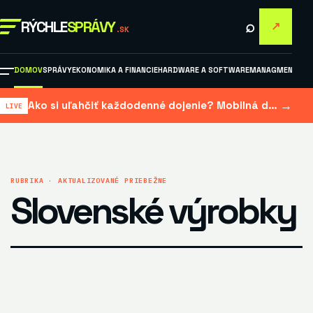
⌕
RÝCHLE
SPRÁVY
↗
.SK
DOMOV
SPRÁVY
EKONOMIKA A FINANCIE
HARDWARE A SOFTWARE
MANAGMENT A M
→
Ako si uľahčiť každodenné dojenie? Mobilná dojačka šetrí čas aj námahu
RUBRIKA · AKTUALIZOVANÉ PRIEBEŽNE
Slovenské výrobky