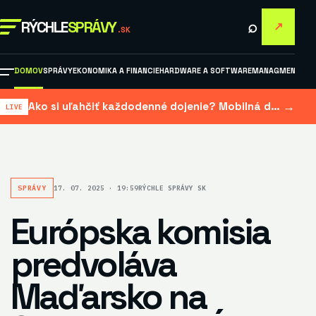
⌕
RÝCHLE
SPRÁVY
↗
.SK
DOMOV
SPRÁVY
EKONOMIKA A FINANCIE
HARDWARE A SOFTWARE
MANAGMENT A M
→
Ako si uľahčiť každodenné dojenie? Mobilná dojačka šetrí čas aj námahu
SPRÁVY
17. 07. 2025 · 19:59
RÝCHLE SPRÁVY SK
Európska komisia
predvoláva
Maďarsko na