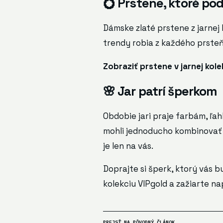
💍 Prstene, ktoré po
Dámske zlaté prstene z jarnej
trendy robia z každého prste
Zobraziť prstene v jarnej kolek
🌸 Jar patrí šperkom
Obdobie jari praje farbám, ľa
mohli jednoducho kombinovať a
je len na vás.
Doprajte si šperk, ktorý vás
kolekciu VIPgold a zažiarte na
PREJSŤ NA PÔVODNÝ ČLÁNOK