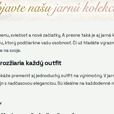
nu, sviežosť a nové začiatky. A presne taká je aj jarná 
ýlu, ktorý podčiarkne vašu osobnosť. Či už hľadáte výra
te na svoje.
rozžiaria každý outfit
káže premeniť aj jednoduchý outfit na výnimočný. V jarne
n s nadčasovou eleganciou. Sú ideálne na každodenné no
v