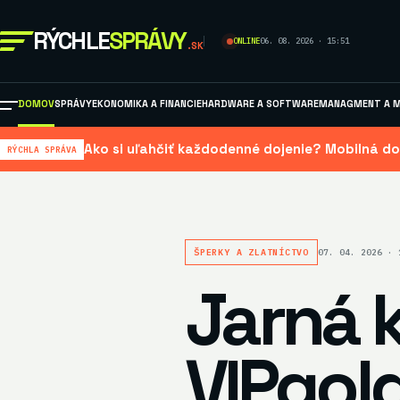
RÝCHLE
SPRÁVY
ONLINE
06. 08. 2026 · 15:51
.SK
DOMOV
SPRÁVY
EKONOMIKA A FINANCIE
HARDWARE A SOFTWARE
MANAGMENT A M
Ako si uľahčiť každodenné dojenie? Mobilná do
RÝCHLA SPRÁVA
ŠPERKY A ZLATNÍCTVO
07. 04. 2026 · 
Jarná 
VIPgold