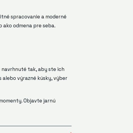
alitné spracovanie a moderné
bo ako odmena pre seba.
 navrhnuté tak, aby ste ich
us alebo výrazné kúsky, výber
 momenty. Objavte jarnú
↗