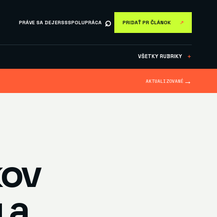
⌕
PRÁVE SA DEJE
RSS
SPOLUPRÁCA
PRIDAŤ PR ČLÁNOK
↗
VŠETKY RUBRIKY
＋
→
AKTUALIZOVANÉ
kov
 a