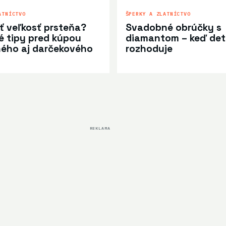
ATNÍCTVO
ŠPERKY A ZLATNÍCTVO
iť veľkosť prsteňa?
Svadobné obrúčky s
é tipy pred kúpou
diamantom – keď det
ého aj darčekového
rozhoduje
REKLAMA