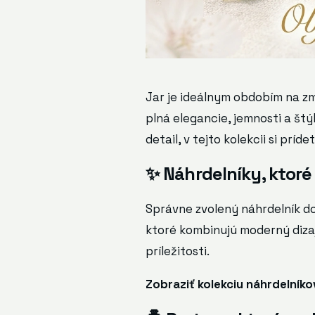
Jar je ideálnym obdobím na zme
plná elegancie, jemnosti a št
detail, v tejto kolekcii si príde
✨ Náhrdelníky, ktoré 
Správne zvolený náhrdelník do
ktoré kombinujú moderný dizaj
príležitosti.
Zobraziť kolekciu náhrdelníko