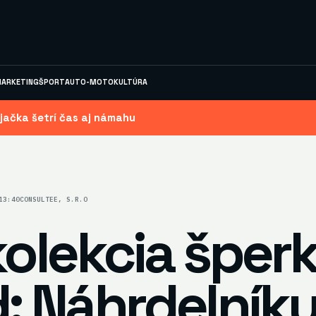
ARKETING
ŠPORT
AUTO-MOTO
KULTÚRA
jačka šetrí čas aj námahu
13:40
CONSULTEE, S.R.O
kolekcia šper
: Náhrdelníky