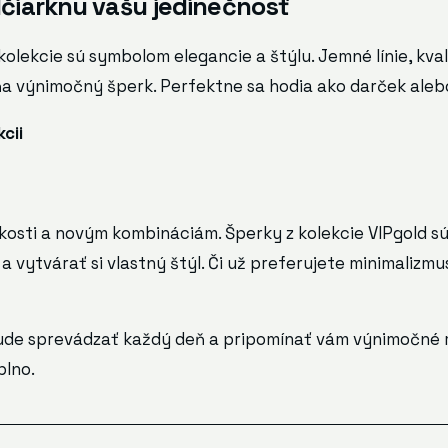
dčiarknu vašu jedinečnosť
 kolekcie sú symbolom elegancie a štýlu. Jemné línie, kv
ňa výnimočný šperk. Perfektne sa hodia ako darček ale
cii
hkosti a novým kombináciám. Šperky z kolekcie VIPgold sú
 vytvárať si vlastný štýl. Či už preferujete minimalizm
 bude sprevádzať každý deň a pripomínať vám výnimočné
plno.