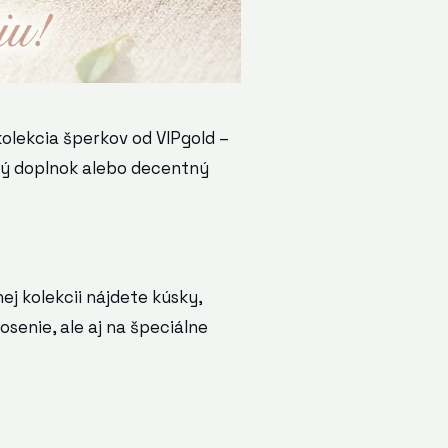
kolekcia šperkov od VIPgold –
zný doplnok alebo decentný
j kolekcii nájdete kúsky,
senie, ale aj na špeciálne