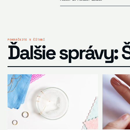
POKRAČUJTE V ČÍTANÍ
Ďalšie správy: 